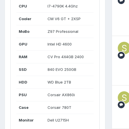
CPU
I7-4790K 4.4Ghz
Cooler
CM V6 GT + 2XSP
MoBo
Z97 Professional
GPU
Intel HD 4600
RAM
CV Pro 4X4GB 2400
SSD
840 EVO 250GB
HDD
WD Blue 2TB
PSU
Corsair AX860i
Case
Corsair 780T
Monitor
Dell U2715H