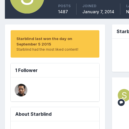
POSTS
JOINED
L
1487
January 7, 2014
N
Star
Starblind last won the day on
September 5 2015
Starblind had the most liked content!
1 Follower
About Starblind