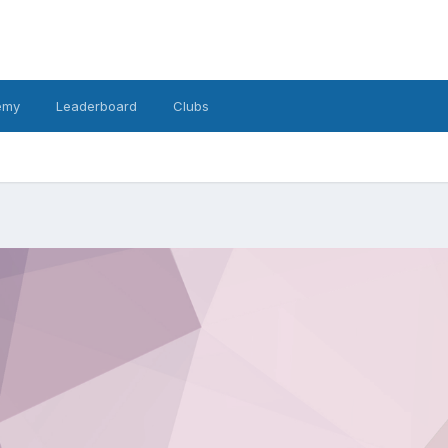
emy
Leaderboard
Clubs