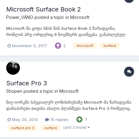
Microsoft Surface Book 2
Power_VANO
posted a topic in
Microsoft
Microsoft-მა ცოტა ხნის წინ Surface Book 2 წარადგინა,
რომლის პრე-ორდერიც 9 ნოემბერს დაიწყება. განახლებულ
Surface Book-ში საკმაოდ მნიშვნელოვანი სიახლეებია და,
November 5, 2017
2
microsoft
surface
როგორც პირველი Surface Book-ის პატრონს, მეორეზე
გადასვლა მომინდა ძალიან. განსაკუთრებული სიახლეა
ახალი, 15"-იანი მოდელი, განახლებული პ...
Surface Pro 3
Shopen
posted a topic in
Microsoft
ნიუ-იორკში სპეციალურ ღონისძიებაზე Microsoft-მა წარადგინა
დანაპირები თავისი ახალი პლანშეტი Surface Pro 3 რომელიც
როგორც თვითონ აცხადებენ შექმნილია იმისთვის რომ
May 24, 2014
15 replies
7
სრულიად ჩაანაცვლოს ნოუთბუქები. SP3-ის კორპუსის სისქე
შეადგენს 9.1მმ(10.3მმ-ს შეადგენს წინა ვერსიის კორპუსის
(and 3 more)
surface pro 3
surface
სისქე), დისპლეის ზომა კი 12 დ...