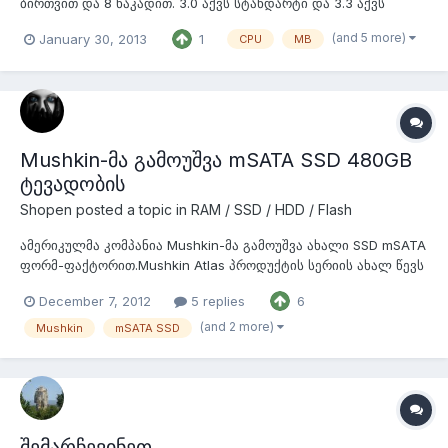
ბირთვით და 8 ნაკადით. 3.0 აქვს სტანდარტი და 3.3 აქვს
ტურბოთი. - 250$ intel i7 აწერია მაგრამ რეალურად 8
(and 5 more)
January 30, 2013
1
CPU
MB
ბირთვიანი i7 არ არსებობს ჯერჯერობით რა თქმა უნდა.8
ბირთვიანია და 16 ნაკადი აქვს @ 2.3 არი და 2.5 აქვს
ტურბოთი... ეს პროცები მაქვს 2 ცალი...
Mushkin-მა გამოუშვა mSATA SSD 480GB
ტევადობის
Shopen
posted a topic in
RAM / SSD / HDD / Flash
ამერიკულმა კომპანია Mushkin-მა გამოუშვა ახალი SSD mSATA
ფორმ-ფაქტორით.Mushkin Atlas პროდუქტის სერიის ახალ წევს
აქვს რეკორდული ტევადობა 480GB რომელიც საკმარისია
December 7, 2012
5 replies
6
არამხოლოდ ოპერაციული სისტემის და პროგრამების
ჩასაწერად არამედ მედიაკოლექციის შესანახადაც. ეს
(and 2 more)
Mushkin
mSATA SSD
მოწყობილობა არ შედის იაფფასიან ხაზში მისი ფასი...
შემარჩევინეთ