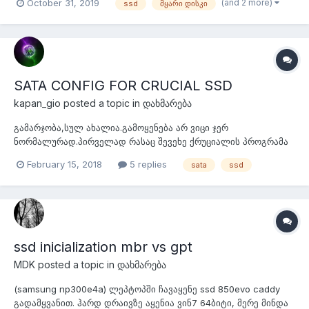
(and 2 more)
October 31, 2019
ssd
მყარი დისკი
მოვარგო? და ორი შემიძლია თუ მხოლოდ ერთი? ანუ
არსებულიც რო ქონდეს და ესეც დავუმატო... ვინჩესტერი -->
https://www.crucial.com/usa/en/yoga-530-14arr-(m*...
SATA CONFIG FOR CRUCIAL SSD
kapan_gio
posted a topic in
დახმარება
გამარჯობა,სულ ახალია.გამოყენება არ ვიცი ჯერ
ნორმალურად.პირველად რასაც შევეხე ქრუციალის პროგრამა
ამბობს გინდა თუ არა სატა კონფიგურაცია შეცვალეო. ბიოსში
February 15, 2018
5 replies
sata
ssd
აქამდე ეყენა enchansed s-ata . ჩავსვი თუ არა SSD სისტემა
დავაყენე ისე რომ არ შემიცვლია კონფიგურაცია . ვანაცვლე
შემდეგ რომ მარტო სატა დამეტოვებია...
ssd inicialization mbr vs gpt
MDK
posted a topic in
დახმარება
(samsung np300e4a) ლეპტოპში ჩავაყენე ssd 850evo caddy
გადამყვანით. ჰარდ დრაივზე აყენია ვინ7 64ბიტი, მერე მინდა