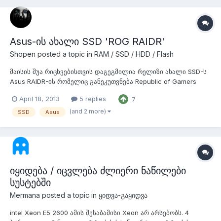
მამა პროცი...
Asus-ის ახალი SSD 'ROG RAIDR'
Shopen
posted a topic in
RAM / SSD / HDD / Flash
მაისის შუა რიცხვებისთვის დაგეგმილია რელიზი ახალი SSD-ს
Asus RAIDR-ის რომელიც განეკუთვნება Republic of Gamers
(ROG)-ის ხაზს. მოწყობილობა აღჭურვილი იქნება ორი LSI
April 18, 2013
5 replies
7
SandForce SF-2281 კონტროლერით და Toshiba NAND MLC (19-
ნმ) ფლეშ-მეხისერების ჩიპით. მოწყობილობის "შიდა" მასივი
(and 2 more)
SSD
Asus
არის RAID 0 დონის/საფეხურის. მ...
იყიდება / იცვლება ძლიერი ნაწილები
სუსტებში
Mermana
posted a topic in
ყიდვა-გაყიდვა
intel Xeon E5 2600 ამის შესაბამისი Xeon არ არსებობს. 4