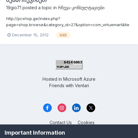
19gio71
posted a topic in
რჩევა-კონსულტაციები
http://pcshop.ge/index.php?
page=shop.browse&category_id=27&option=com_virtuemart&Ite
mid=6 ამ ჩამონათვალიდან რომელი სსდ ვიყიდო ანუ რომელი
December 15, 2012
SSD
უკეთესია? ( წარმადობას + გამძლეობა) პირველ ოთხეულზე
მაქვს საუბარი 120-128 გიგაბაიტიანებზე (მეტის საშვალება არა
მაქვს ) ანუ ამ სსდ ზე ვინდს დავაყენებ და პროგრ...
Hosted in
Microsoft Azure
Friends with
Ventari
Contact Us
Cookies
Overclockers GE
Important Information
Powered by Invision Community