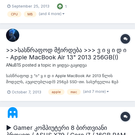
ბირთვიანია და 16 ნაკადი აქვს @ 2.3 არი და 2.5 აქვს ტურბოთი
September 25, 2013
1
- 550 ლარი გაიყიდა 5 ცალი. დარჩა 3 ცალი. 2670-ები 3
მქონდა და ყველა გაიყიდა. VGA:ZOTAC GeForce GTX 660
(and 4 more)
CPU
MB
ახალივით - 330 ლარი...
>>>სასწრაფოდ მჭირდება >>> ვ ი ყ ი დ ი
- Apple MacBook Air 13" 2013 256GB(!)
ANuB1S
posted a topic in
ყიდვა-გაყიდვა
სასწრაფოდ ვ "ი" ყ ი დ ი Apple MacBook Air 2013 წლის
მოდელს, აუცილებლად(!) 256გბ SSD-თი. სასურველია 8გბ
ოპერატიულით. ნუ i7-ც თუ იქნება უარს არ ვიტყვი ფასს რაც
(and 7 more)
October 7, 2013
apple
mac
შეეხება მაღაზიის ფასები კარგად ვიცი და მისამართ(ებ)იც
▶ Gamer კომპიუტერი 8 ბირთვიანი