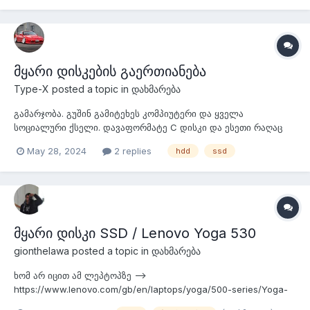
რამდენიც ჩავწერე, ყველაზე დამიწერა - ეგეთ IMEI-ს ვერ
ვცნობო. რამე რეალური, მუშა მეთოდი არსებობს...
მყარი დისკების გაერთიანება
Type-X
posted a topic in
დახმარება
გამარჯობა. გუშინ გამიტეხეს კომპიუტერი და ყველა
სოციალური ქსელი. დავაფორმატე C დისკი და ესეთი რაღაც
ჭირს სხვა მყარ დისკებს. როგორ შეიძლება Windows-ის
May 28, 2024
2 replies
hdd
ssd
გადაყენების გარეშე, რომ გავერთიანო ?
მყარი დისკი SSD / Lenovo Yoga 530
gionthelawa
posted a topic in
დახმარება
ხომ არ იცით ამ ლეპტოპზე -->
https://www.lenovo.com/gb/en/laptops/yoga/500-series/Yoga-
530-14-Intel/p/88YG5000978 ეს ვინჩესტერი შემიძლია რომ