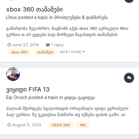
xbox 360 თამაშები
L1nux
posted a topic in
პრობლემები & დახმარება
გამარჯობა მეგობრბო, ნაცნობს აქვს xbox 360 აერიკული Ntsc
ვერსია თ არ ვცდები სად მირჩევთ მაგისთვის თამაშების
ყიდვას? Onlineში უნდა თამაში
June 27, 2014
1 reply
(and 1 more)
xbox 360
თამაშები
ვიყიდი FIFA 13
Eip Ococh
posted a topic in
ყიდვა-გაყიდვა
ძალიან მჭირდება ხვალისთვის ორიგინალი ფიფა ევროპული
პალ ვერსია. ნუ უკეთესია ნახმარი თუ იქნება ფასის გამო. აი
მართლა ძალიან მჭირდება თუ გაყიდვა არ გაწყობთ ვიქირავებ
August 5, 2013
XBOX 360
PAL
10 დღით პირადობას დაგიტოვებთ და რავი ძალიან ძალიან
მჭირდება